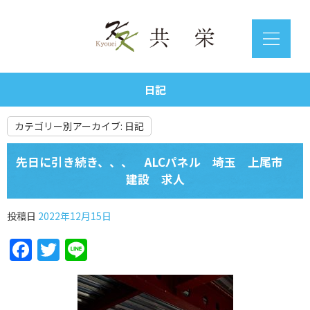
日記
カテゴリー別アーカイブ:
日記
先日に引き続き、、、 ALCパネル 埼玉 上尾市
建設 求人
投稿日
2022年12月15日
Facebook
Twitter
Line